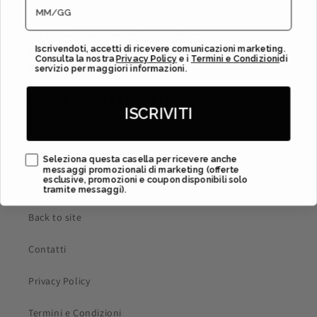
Via Pascoli 31, 37010 Affi (VR), Italia
Iscrivendoti, accetti di ricevere comunicazioni marketing.
P. IVA / C.F. 04664230234
Consulta la nostra
Privacy Policy
e i
Termini e Condizioni
​di
servizio per maggiori informazioni.
REA VR - 439054
Capitale Sociale € 2.500,00 i.v.
ISCRIVITI
Cerca
Promotional
Seleziona questa casella per ricevere anche
messaggi promozionali di marketing (offerte
esclusive, promozioni e coupon disponibili solo
Shop
tramite messaggi).
Back to site
Contatti
Privacy Policy
Termini e Condizioni