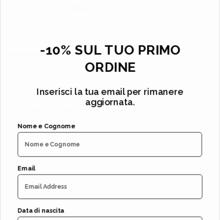
rimborso entro
7 giorni
. Il rimborso includerà il prezzo dei
prodotti. Il rimborso verrà effettuato utilizzando lo stesso
mezzo di pagamento usato per l'acquisto.
-10% SUL TUO PRIMO
Esenzioni dal diritto di recesso
ORDINE
Il diritto di recesso non si applica a:
Inserisci la tua email per rimanere
Beni confezionati sigillati non adatti alla restituzione
aggiornata.
per motivi igienici, aperti dopo la consegna
Beni realizzati su misura o chiaramente personalizzati
Nome e Cognome
Beni che rischiano di deteriorarsi o scadere
rapidamente
Contenuti digitali forniti su supporto non materiale,
Email
se l'esecuzione è iniziata con il consenso esplicito del
consumatore
Data di nascita
Disegno S.r.l.